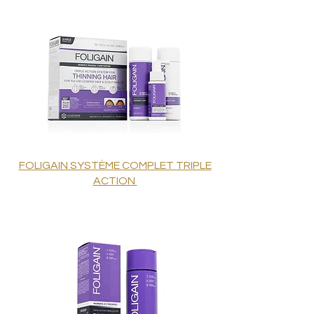
FOLIGAIN SYSTÈME COMPLET TRIPLE
ACTION